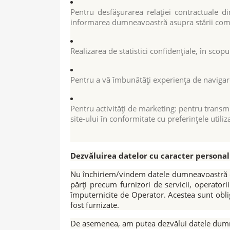
Pentru desfășurarea relației contractuale d
informarea dumneavoastră asupra stării come
Realizarea de statistici confidențiale, în scopul
Pentru a vă îmbunătăți experiența de navigare p
Pentru activități de marketing: pentru transm
site-ului în conformitate cu preferințele utiliza
Dezvăluirea datelor cu caracter personal
Nu închiriem/vindem datele dumneavoastră cu c
părți precum furnizori de servicii, operatori
împuternicite de Operator. Acestea sunt oblig
fost furnizate.
De asemenea, am putea dezvălui datele dumneav