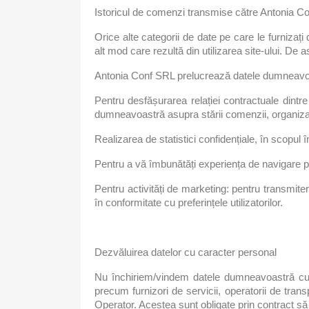
Istoricul de comenzi transmise către Antonia Co
Orice alte categorii de date pe care le furnizați d
alt mod care rezultă din utilizarea site-ului. De
Antonia Conf SRL prelucrează datele dumneavoas
Pentru desfășurarea relației contractuale dint
dumneavoastră asupra stării comenzii, organiz
Realizarea de statistici confidențiale, în scopul îmb
Pentru a vă îmbunătăți experiența de navigare pe c
Pentru activități de marketing: pentru transmite
în conformitate cu preferințele utilizatorilor.
Dezvăluirea datelor cu caracter personal
Nu închiriem/vindem datele dumneavoastră cu car
precum furnizori de servicii, operatorii de tran
Operator. Acestea sunt obligate prin contract să 