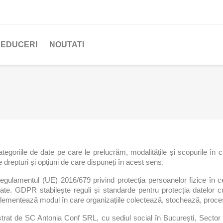
EDUCERI
NOUTATI
ategoriile de date pe care le prelucrăm, modalitățile și scopurile în c
drepturi și opțiuni de care dispuneți în acest sens.
gulamentul (UE) 2016/679 privind protecția persoanelor fizice în ce
 date. GDPR stabilește reguli și standarde pentru protecția datelor 
ementează modul în care organizațiile colectează, stochează, proces
istrat de SC Antonia Conf SRL, cu sediul social în București, Secto