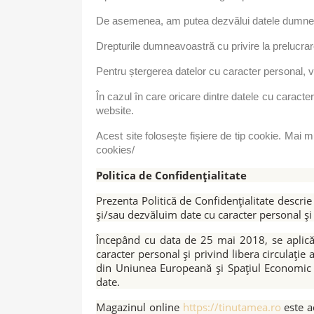
De asemenea, am putea dezvălui datele dumneavoas
Drepturile dumneavoastră cu privire la prelucra
Pentru ștergerea datelor cu caracter personal,
În cazul în care oricare dintre datele cu caracter
website.
Acest site folosește fișiere de tip cookie. Mai mu
cookies/
Politica de Confidențialitate
Prezenta Politică de Confidențialitate descrie
și/sau dezvăluim date cu caracter personal și 
Începând cu data de 25 mai 2018, se aplică 
caracter personal și privind libera circulație
din Uniunea Europeană și Spațiul Economic E
date.
Magazinul online
https://tinutamea.ro
este a