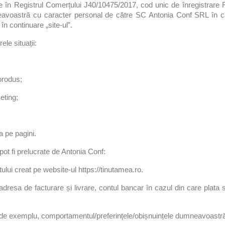
 în Registrul Comerțului J40/10475/2017, cod unic de înregistrare
eavoastră cu caracter personal de către SC Antonia Conf SRL în calit
în continuare „site-ul”.
ele situații:
produs;
eting;
a pe pagini.
pot fi prelucrate de Antonia Conf:
ui creat pe website-ul https://tinutamea.ro.
dresa de facturare și livrare, contul bancar în cazul din care plata s
-ul (de exemplu, comportamentul/preferințele/obișnuințele dumneavoastră