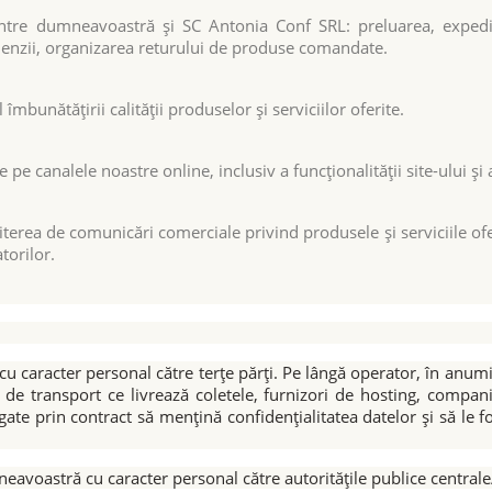
intre dumneavoastră și SC Antonia Conf SRL: preluarea, expedi
nzii, organizarea returului de produse comandate.
 îmbunătățirii calității produselor și serviciilor oferite.
e canalele noastre online, inclusiv a funcționalității site-ului și
iterea de comunicări comerciale privind produsele și serviciile of
torilor.
aracter personal către terțe părți. Pe lângă operator, în anumite s
i de transport ce livrează coletele, furnizori de hosting, compa
ate prin contract să mențină confidențialitatea datelor și să le f
oastră cu caracter personal către autoritățile publice centrale/lo