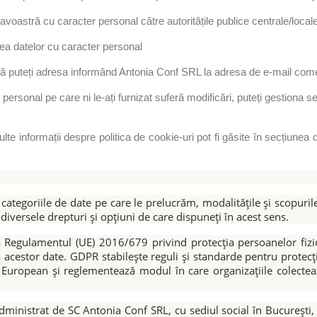
tră cu caracter personal către autoritățile publice centrale/locale, 
rea datelor cu caracter personal
 vă puteți adresa informând Antonia Conf SRL la adresa de e-mail com
 personal pe care ni le-ați furnizat suferă modificări, puteți gestiona 
lte informații despre politica de cookie-uri pot fi găsite în secțiunea 
 categoriile de date pe care le prelucrăm, modalitățile și scopurile
diversele drepturi și opțiuni de care dispuneți în acest sens.
Regulamentul (UE) 2016/679 privind protecția persoanelor fizic
 a acestor date. GDPR stabilește reguli și standarde pentru protecț
uropean și reglementează modul în care organizațiile colecteaz
dministrat de SC Antonia Conf SRL, cu sediul social în București,