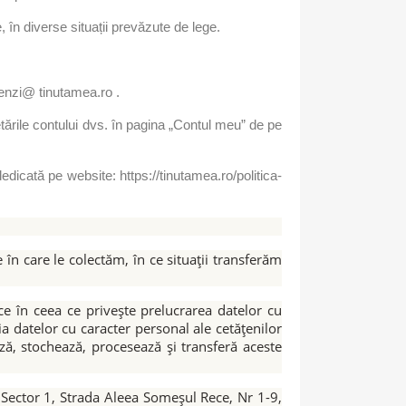
în diverse situații prevăzute de lege.
enzi@ tinutamea.ro .
setările contului dvs. în pagina „Contul meu” de pe
dedicată pe website: https://tinutamea.ro/politica-
 în care le colectăm, în ce situații transferăm
e în ceea ce privește prelucrarea datelor cu
ia datelor cu caracter personal ale cetățenilor
ă, stochează, procesează și transferă aceste
 Sector 1, Strada Aleea Someșul Rece, Nr 1-9,