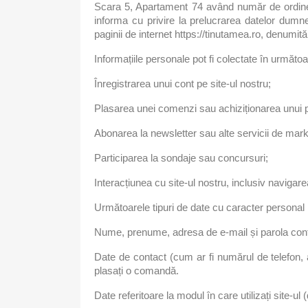
Scara 5, Apartament 74 având număr de ordine
informa cu privire la prelucrarea datelor dumn
paginii de internet https://tinutamea.ro, denumită 
Informațiile personale pot fi colectate în următoar
Înregistrarea unui cont pe site-ul nostru;
Plasarea unei comenzi sau achiziționarea unui 
Abonarea la newsletter sau alte servicii de mark
Participarea la sondaje sau concursuri;
Interacțiunea cu site-ul nostru, inclusiv navigare
Următoarele tipuri de date cu caracter personal 
Nume, prenume, adresa de e-mail și parola contul
Date de contact (cum ar fi numărul de telefon, a
plasați o comandă.
Date referitoare la modul în care utilizați site