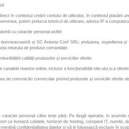
nf.
irect în contextul creării contului de utilizator, în contextul plasării 
 asemenea, putem prelucra istoricul de utilizare, adresa IP a computerul
tră cu caracter personal astfel:
re dumneavoastră și SC Antonia Conf SRL: preluarea, expedierea și 
area returului de produse comandate.
unătățirii calității produselor și serviciilor oferite.
analele noastre online, inclusiv a funcționalității site-ului și a oferte
rea de comunicări comerciale privind produsele și serviciile oferite d
acter personal către terțe părți. Pe lângă operator, în anumite situa
sport ce livrează coletele, furnizori de hosting, companii IT, numite
mențină confidențialitatea datelor și să le folosească exclusiv în scopu