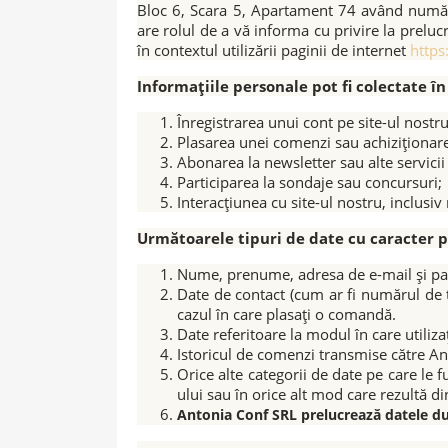
Bloc 6, Scara 5, Apartament 74 având numă
are rolul de a vă informa cu privire la prelu
în contextul utilizării paginii de internet
https
Informațiile personale pot fi colectate în
Înregistrarea unui cont pe site-ul nostru
Plasarea unei comenzi sau achiziționar
Abonarea la newsletter sau alte servici
Participarea la sondaje sau concursuri;
Interacțiunea cu site-ul nostru, inclusiv
Următoarele tipuri de date cu caracter p
Nume, prenume, adresa de e-mail și par
Date de contact (cum ar fi numărul de te
cazul în care plasați o comandă.
Date referitoare la modul în care utili
Istoricul de comenzi transmise către An
Orice alte categorii de date pe care le f
ului sau în orice alt mod care rezultă d
Antonia Conf SRL prelucrează datele du