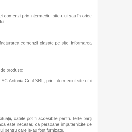
unei comenzi prin intermediul site-ului sau în orice
ui.
facturarea comenzii plasate pe site, informarea
i de produse;
e SC Antonia Conf SRL, prin intermediul site-ului
ții, datele pot fi accesibile pentru terțe părți
, dacă este necesar, ca persoane împuternicite de
l pentru care le-au fost furnizate.