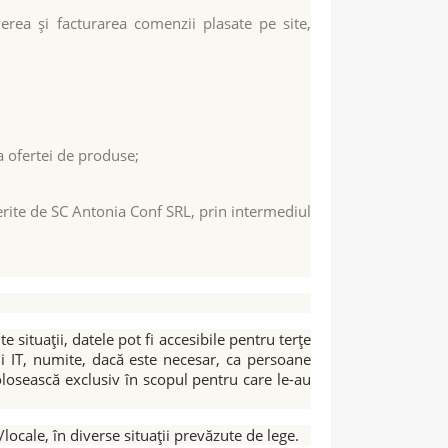
erea și facturarea comenzii plasate pe site,
 a ofertei de produse;
erite de SC Antonia Conf SRL, prin intermediul
ituații, datele pot fi accesibile pentru terțe
nii IT, numite, dacă este necesar, ca persoane
olosească exclusiv în scopul pentru care le-au
cale, în diverse situații prevăzute de lege.