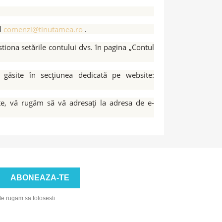
il
comenzi@tinutamea.ro
.
estiona setările contului dvs. în pagina „Contul
i găsite în secțiunea dedicată pe website:
ate, vă rugăm să vă adresați la adresa de e-
te rugam sa folosesti