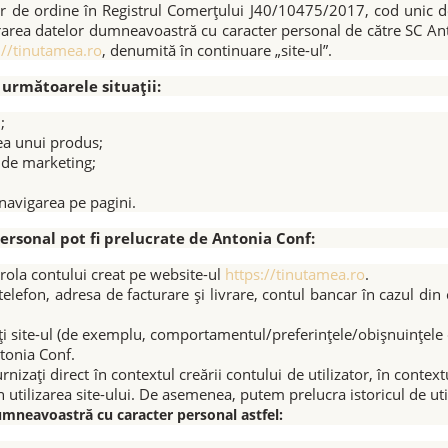
r de ordine în Registrul Comerțului J40/10475/2017, cod unic 
crarea datelor dumneavoastră cu caracter personal de către SC An
://tinutamea.ro
, denumită în continuare „site-ul”.
 următoarele situații:
;
ea unui produs;
i de marketing;
 navigarea pe pagini.
ersonal pot fi prelucrate de Antonia Conf:
ola contului creat pe website-ul
https://tinutamea.ro
.
lefon, adresa de facturare și livrare, contul bancar în cazul din 
zați site-ul (de exemplu, comportamentul/preferințele/obișnuințel
tonia Conf.
urnizați direct în contextul creării contului de utilizator, în conte
in utilizarea site-ului. De asemenea, putem prelucra istoricul de ut
mneavoastră cu caracter personal astfel: